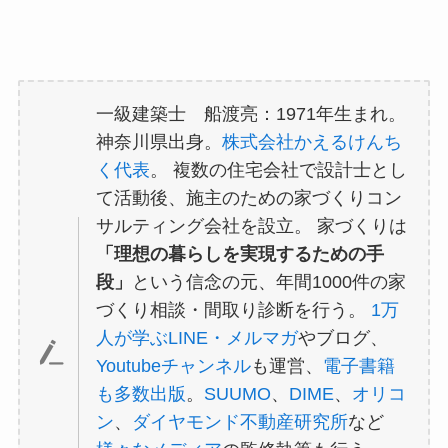
一級建築士 船渡亮：1971年生まれ。
神奈川県出身。
株式会社かえるけんち
く代表
。 複数の住宅会社で設計士とし
て活動後、施主のための家づくりコン
サルティング会社を設立。 家づくりは
「理想の暮らしを実現するための手
段」
という信念の元、年間1000件の家
づくり相談・間取り診断を行う。
1万
人が学ぶLINE・メルマガ
やブログ、
Youtubeチャンネル
も運営、
電子書籍
も多数出版
。
SUUMO
、
DIME
、
オリコ
ン
、
ダイヤモンド不動産研究所
など