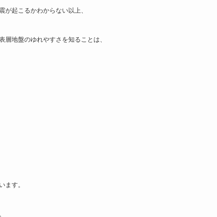
震が起こるかわからない以上、
表層地盤のゆれやすさを知ることは、
います。
、