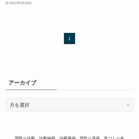
2021年3月16日
1
アーカイブ
ア
ー
カ
イ
ブ
間取り診断
診断納期
診断事例
間取り講座
家づくり本